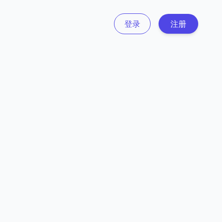
登录
注册