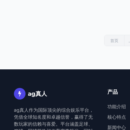
首页
产品
ag真人
功能介绍
ag真人作为国际顶尖的综合娱乐平台，
凭借全球知名度和卓越信誉，赢得了无
核心特点
数玩家的信赖与喜爱。平台涵盖足球、
新闻中心