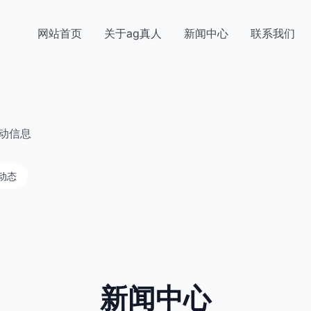
网站首页
关于ag真人
新闻中心
联系我们
活动信息
动态
新闻中心