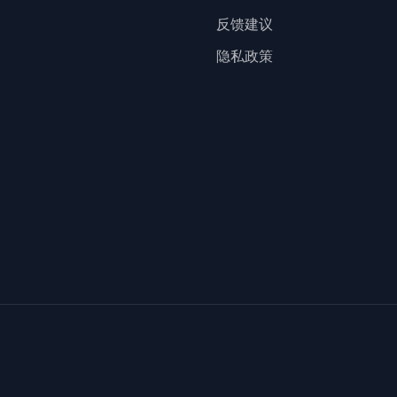
反馈建议
隐私政策