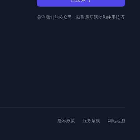
关注我们的公众号，获取最新活动和使用技巧
隐私政策
服务条款
网站地图