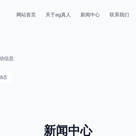
网站首页
关于ag真人
新闻中心
联系我们
活动信息
动态
新闻中心