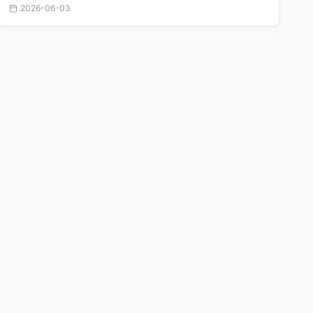
2026-06-03