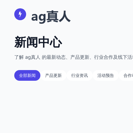
新闻中心
了解 ag真人 的最新动态、产品更新、行业合作及线下
全部新闻
产品更新
行业资讯
活动预告
合作