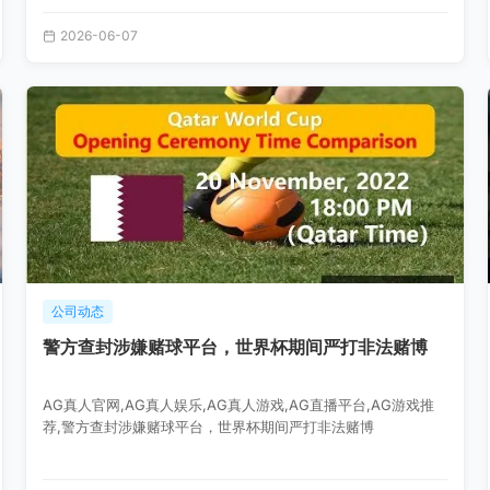
2026-06-07
公司动态
警方查封涉嫌赌球平台，世界杯期间严打非法赌博
AG真人官网,AG真人娱乐,AG真人游戏,AG直播平台,AG游戏推
荐,警方查封涉嫌赌球平台，世界杯期间严打非法赌博