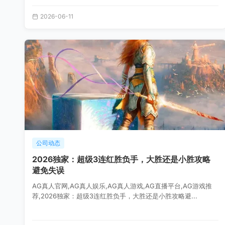
2026-06-11
公司动态
2026独家：超级3连红胜负手，大胜还是小胜攻略
避免失误
AG真人官网,AG真人娱乐,AG真人游戏,AG直播平台,AG游戏推
荐,2026独家：超级3连红胜负手，大胜还是小胜攻略避...