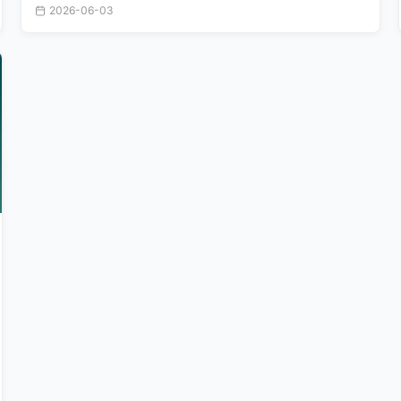
2026-06-03