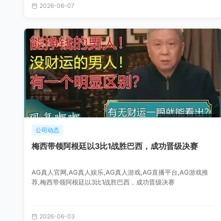
2026-06-07
公司动态
梅西带领阿根廷以3比1战胜巴西，成功晋级决赛
AG真人官网,AG真人娱乐,AG真人游戏,AG直播平台,AG游戏推
荐,梅西带领阿根廷以3比1战胜巴西，成功晋级决赛
2026-06-03