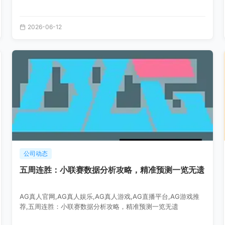
2026-06-12
公司动态
五周连胜：小联赛数据分析攻略，精准预测一览无遗
AG真人官网,AG真人娱乐,AG真人游戏,AG直播平台,AG游戏推
荐,五周连胜：小联赛数据分析攻略，精准预测一览无遗