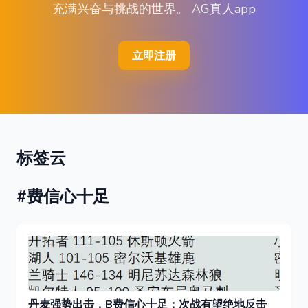
充满兴奋与挑战的世界。 AG真人app
立即注册
标签云
#费信心十足
丹麦强势出击，B费信心十足：次战有望绝地反击