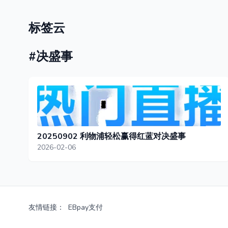
标签云
#决盛事
20250902 利物浦轻松赢得红蓝对决盛事
2026-02-06
友情链接：
EBpay支付