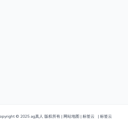
opyright © 2025
ag真人
版权所有 |
网站地图
|
标签云
|
标签云