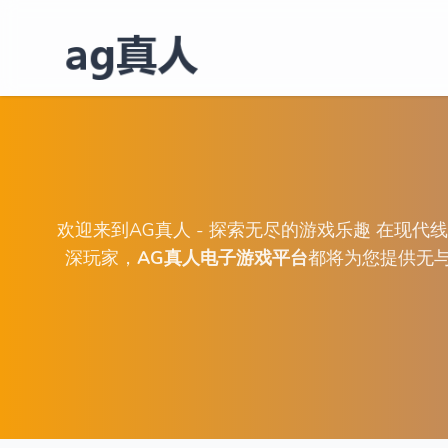
欢迎来到AG真人 - 探索无尽的游戏乐趣 在现
深玩家，
AG真人电子游戏平台
都将为您提供无