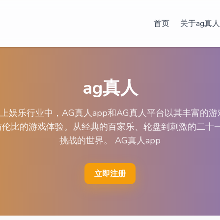
首页
关于ag真
ag真人
代线上娱乐行业中，AG真人app和AG真人平台以其丰富
与伦比的游戏体验。从经典的百家乐、轮盘到刺激的二十
挑战的世界。 AG真人app
立即注册