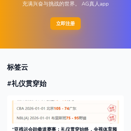
充满兴奋与挑战的世界。 AG真人app
立即注册
标签云
#礼仪贯穿始
“亚残运会跆拳道赛事：礼仪贯穿始终，央视体育频