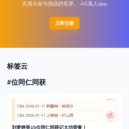
充满兴奋与挑战的世界。 AG真人app
立即注册
标签云
#位同仁同获
刘梦婷等15位同仁同获记大功荣誉！