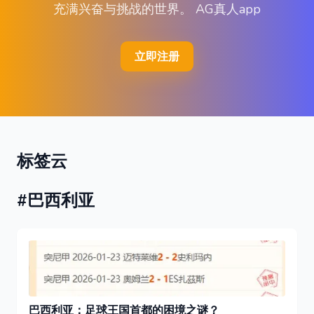
充满兴奋与挑战的世界。 AG真人app
立即注册
标签云
#巴西利亚
巴西利亚：足球王国首都的困境之谜？