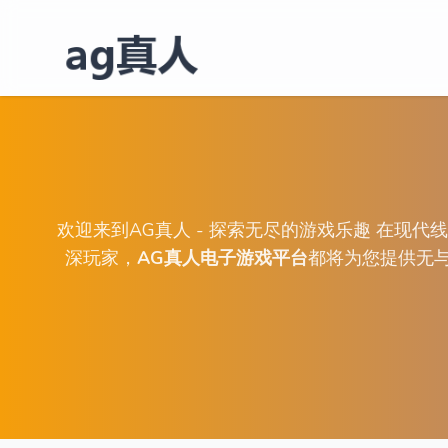
欢迎来到AG真人 - 探索无尽的游戏乐趣 在现
深玩家，
AG真人电子游戏平台
都将为您提供无