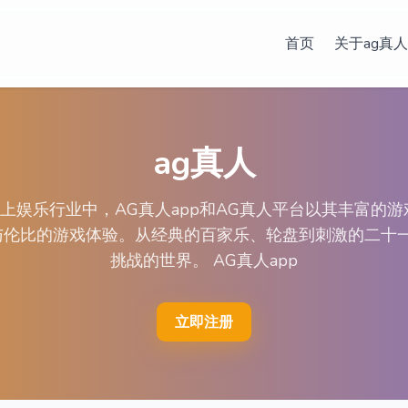
首页
关于ag真
ag真人
代线上娱乐行业中，AG真人app和AG真人平台以其丰富
与伦比的游戏体验。从经典的百家乐、轮盘到刺激的二十
挑战的世界。 AG真人app
立即注册