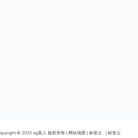
opyright © 2025
ag真人
版权所有 |
网站地图
|
标签云
|
标签云