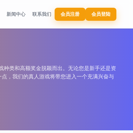
人
新闻中心
联系我们
会员注册
会员登陆
的游戏种类和高额奖金脱颖而出。无论您是新手还是资
一点，我们的真人游戏将带您进入一个充满兴奋与