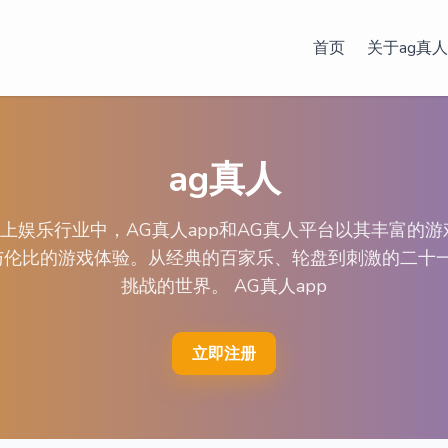
首页
关于ag真
ag真人
代线上娱乐行业中，AG真人app和AG真人平台以其丰富
与伦比的游戏体验。从经典的百家乐、轮盘到刺激的二十
挑战的世界。 AG真人app
立即注册