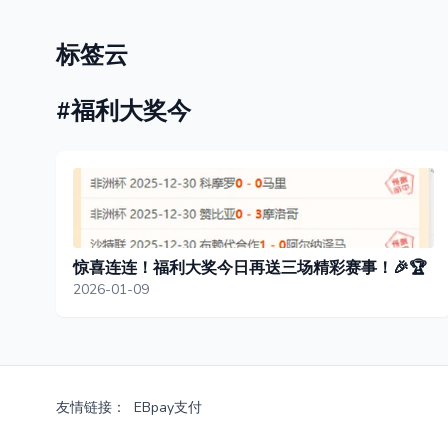
标签云
#福利大奖今
惊喜连连！福利大奖今日再送三场精彩赛事！🎉🏆
2026-01-09
友情链接：
EBpay支付