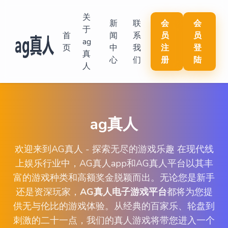
关
新
联
会
会
于
首
闻
系
员
员
ag
页
中
我
注
登
真
心
们
册
陆
人
ag真人
欢迎来到AG真人 - 探索无尽的游戏乐趣 在现代线
上娱乐行业中，AG真人app和AG真人平台以其丰
富的游戏种类和高额奖金脱颖而出。无论您是新手
还是资深玩家，
AG真人电子游戏平台
都将为您提
供无与伦比的游戏体验。从经典的百家乐、轮盘到
刺激的二十一点，我们的真人游戏将带您进入一个