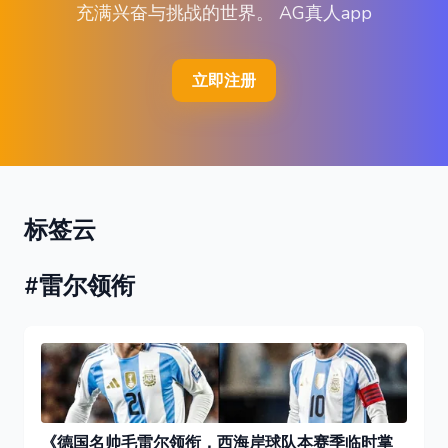
充满兴奋与挑战的世界。 AG真人app
立即注册
标签云
#雷尔领衔
《德国名帅毛雷尔领衔，西海岸球队本赛季临时掌