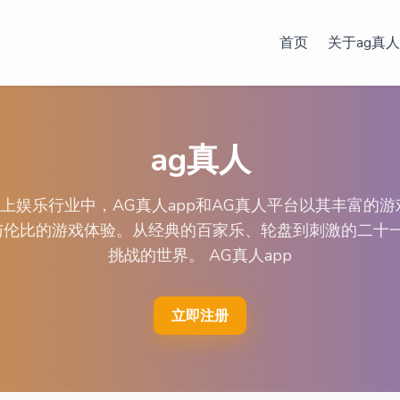
首页
关于ag真
ag真人
代线上娱乐行业中，AG真人app和AG真人平台以其丰富
与伦比的游戏体验。从经典的百家乐、轮盘到刺激的二十
挑战的世界。 AG真人app
立即注册