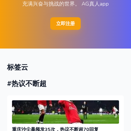
充满兴奋与挑战的世界。 AG真人app
立即注册
标签云
#热议不断超
重庆沙尘暴频发35次，热议不断超70回复