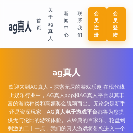
关
新
联
会
会
于
首
闻
系
员
员
ag
页
中
我
注
登
真
心
们
册
陆
人
ag真人
欢迎来到AG真人 - 探索无尽的游戏乐趣 在现代线
上娱乐行业中，AG真人app和AG真人平台以其丰
富的游戏种类和高额奖金脱颖而出。无论您是新手
还是资深玩家，
AG真人电子游戏平台
都将为您提
供无与伦比的游戏体验。从经典的百家乐、轮盘到
刺激的二十一点，我们的真人游戏将带您进入一个