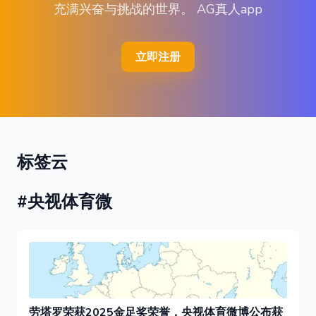
充满兴奋与挑战的世界。 AG真人app
立即注册
标签云
#央视体育微
劳塔罗荣获2025金足奖荣誉，央视体育微博公布获