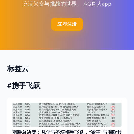
充满兴奋与挑战的世界。 AG真人app
立即注册
标签云
#携手飞跃
羽联总决赛：凡尘与圣坛携手飞跃，“梁王”与图欧共