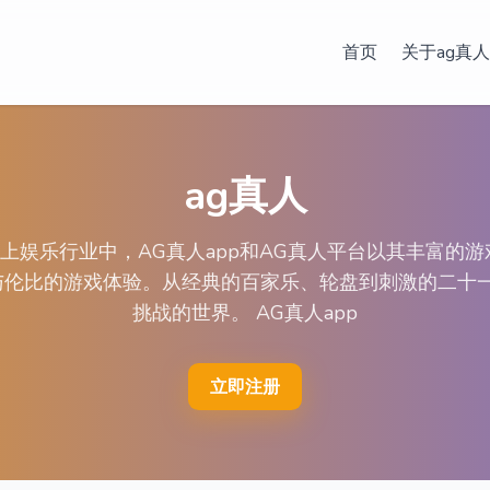
首页
关于ag真
ag真人
代线上娱乐行业中，AG真人app和AG真人平台以其丰富
与伦比的游戏体验。从经典的百家乐、轮盘到刺激的二十
挑战的世界。 AG真人app
立即注册