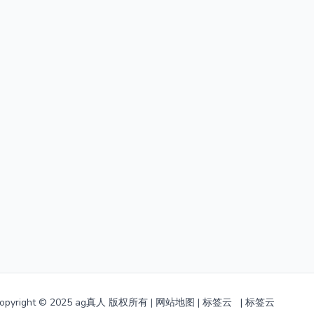
opyright © 2025
ag真人
版权所有 |
网站地图
|
标签云
|
标签云