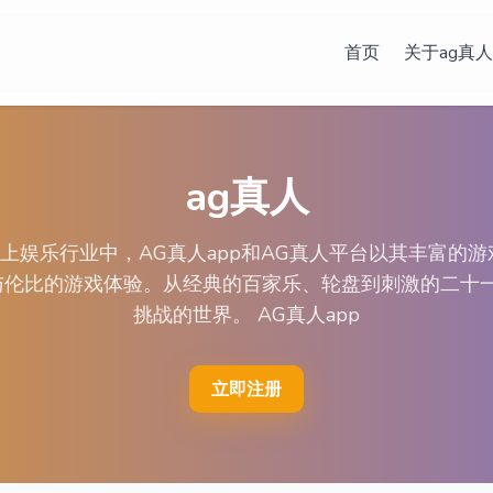
首页
关于ag真
ag真人
代线上娱乐行业中，AG真人app和AG真人平台以其丰富
与伦比的游戏体验。从经典的百家乐、轮盘到刺激的二十
挑战的世界。 AG真人app
立即注册