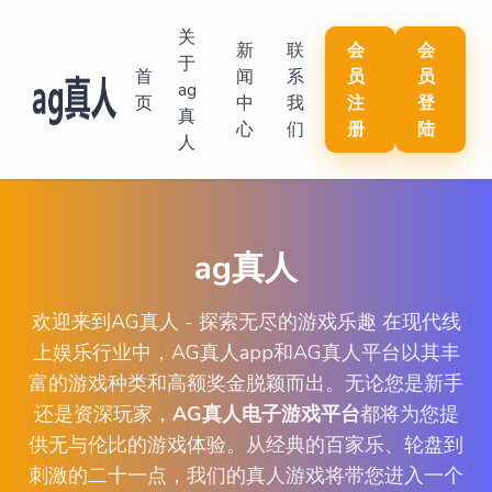
关
新
联
会
会
于
首
闻
系
员
员
ag
页
中
我
注
登
真
心
们
册
陆
人
ag真人
欢迎来到AG真人 - 探索无尽的游戏乐趣 在现代线
上娱乐行业中，AG真人app和AG真人平台以其丰
富的游戏种类和高额奖金脱颖而出。无论您是新手
还是资深玩家，
AG真人电子游戏平台
都将为您提
供无与伦比的游戏体验。从经典的百家乐、轮盘到
刺激的二十一点，我们的真人游戏将带您进入一个