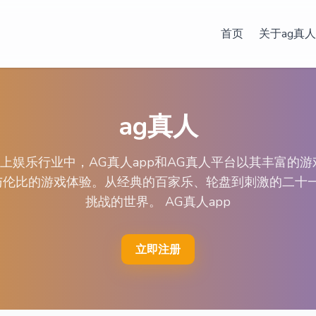
首页
关于ag真
ag真人
代线上娱乐行业中，AG真人app和AG真人平台以其丰富
与伦比的游戏体验。从经典的百家乐、轮盘到刺激的二十
挑战的世界。 AG真人app
立即注册