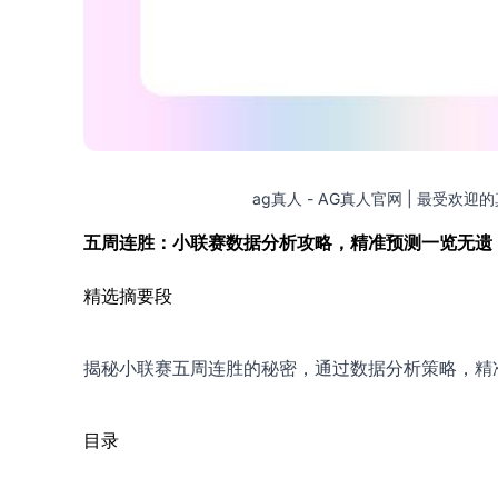
ag真人 - AG真人官网 | 最受欢迎的
五周连胜：小联赛数据分析攻略，精准预测一览无遗
精选摘要段
揭秘小联赛五周连胜的秘密，通过数据分析策略，精
目录