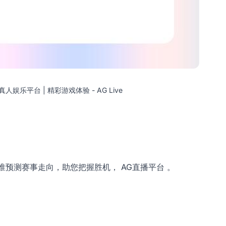
真人娱乐平台 | 精彩游戏体验 - AG Live
准预测赛事走向，助您把握胜机，
AG直播平台
。