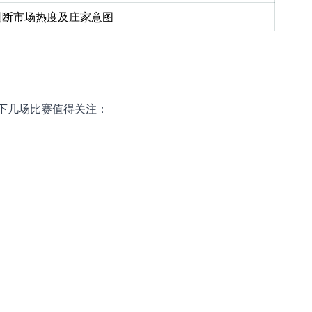
判断市场热度及庄家意图
下几场比赛值得关注：
。