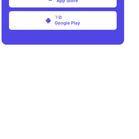
App Store
下载
Google Play