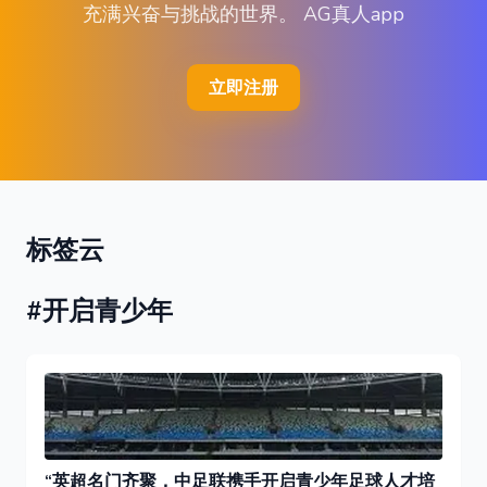
充满兴奋与挑战的世界。 AG真人app
立即注册
标签云
#开启青少年
“英超名门齐聚，中足联携手开启青少年足球人才培