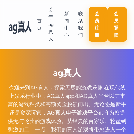
关
新
联
会
会
于
首
闻
系
员
员
ag
页
中
我
注
登
真
心
们
册
陆
人
ag真人
欢迎来到AG真人 - 探索无尽的游戏乐趣 在现代线
上娱乐行业中，AG真人app和AG真人平台以其丰
富的游戏种类和高额奖金脱颖而出。无论您是新手
还是资深玩家，
AG真人电子游戏平台
都将为您提
供无与伦比的游戏体验。从经典的百家乐、轮盘到
刺激的二十一点，我们的真人游戏将带您进入一个