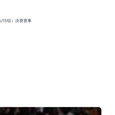
U15组）决赛赛事