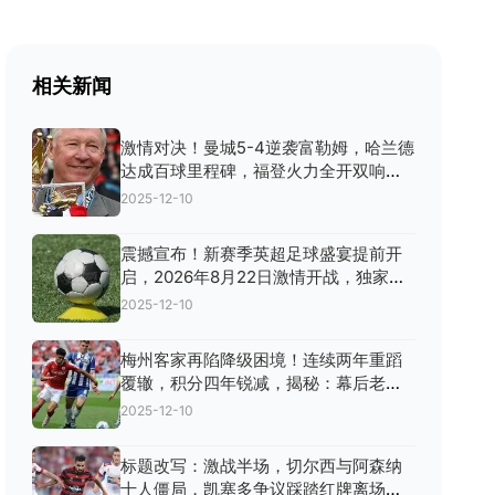
相关新闻
激情对决！曼城5-4逆袭富勒姆，哈兰德
达成百球里程碑，福登火力全开双响盛
宴！
2025-12-10
震撼宣布！新赛季英超足球盛宴提前开
启，2026年8月22日激情开战，独家揭
秘全新赛程调整！
2025-12-10
梅州客家再陷降级困境！连续两年重蹈
覆辙，积分四年锐减，揭秘：幕后老板
或已心灰意冷？
2025-12-10
标题改写：激战半场，切尔西与阿森纳
十人僵局，凯塞多争议踩踏红牌离场，