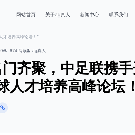
网站首页
关于ag真人
新闻中心
联系我们
人才培养高峰论坛！”
10
674 阅读
ag真人
名门齐聚，中足联携手
球人才培养高峰论坛！