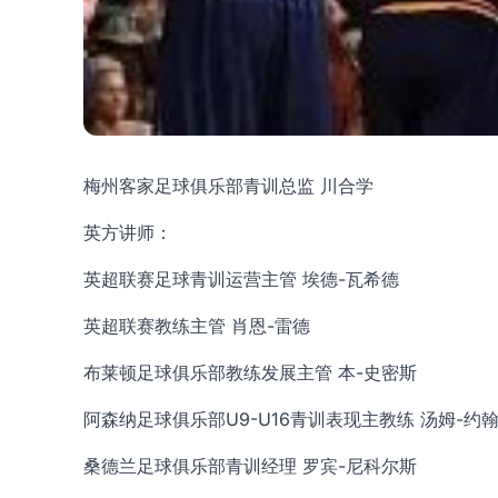
梅州客家足球俱乐部青训总监 川合学
英方讲师：
英超联赛足球青训运营主管 埃德-瓦希德
英超联赛教练主管 肖恩-雷德
布莱顿足球俱乐部教练发展主管 本-史密斯
阿森纳足球俱乐部U9-U16青训表现主教练 汤姆-约
桑德兰足球俱乐部青训经理 罗宾-尼科尔斯