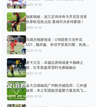
战火正酣已现五黄牌！
2025-12-10
独家揭秘：波兰足球传奇马齐尼亚克将
执掌欧冠焦点战 曼城对决多特蒙德！
2025-12-10
马德兴独家报道：U18国青力克申花
U21，魏祥鑫、朱信宇双星闪耀，热身赛
战报2-1精彩呈现！
2025-12-10
麦卡父言：卓越品质铸就麦卡巅峰之
路，红军新篇章需时光磨砺融合
2025-12-10
金大仪揭秘战广州豹关键战局：三外援
缺席，本土军团能否凝聚力量逆风飞
扬？
2025-12-10