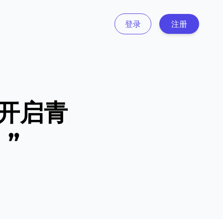
登录
注册
开启青
”