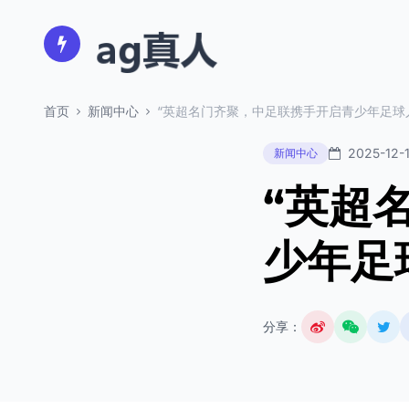
首页
新闻中心
“英超名门齐聚，中足联携手开启青少年足球
2025-12-
新闻中心
“英超
少年足
分享：