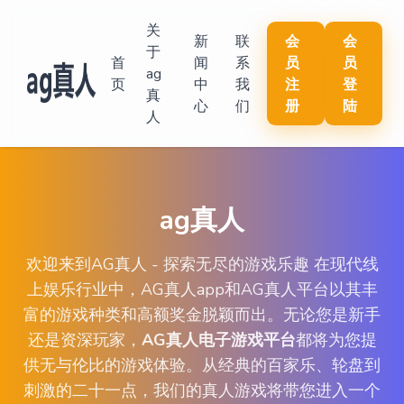
关
新
联
会
会
于
首
闻
系
员
员
ag
页
中
我
注
登
真
心
们
册
陆
人
ag真人
欢迎来到AG真人 - 探索无尽的游戏乐趣 在现代线
上娱乐行业中，AG真人app和AG真人平台以其丰
富的游戏种类和高额奖金脱颖而出。无论您是新手
还是资深玩家，
AG真人电子游戏平台
都将为您提
供无与伦比的游戏体验。从经典的百家乐、轮盘到
刺激的二十一点，我们的真人游戏将带您进入一个