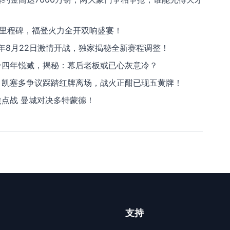
球里程碑，福登火力全开双响盛宴！
年8月22日激情开战，独家揭秘全新赛程调整！
分四年锐减，揭秘：幕后老板或已心灰意冷？
，凯塞多争议踩踏红牌离场，战火正酣已现五黄牌！
点战 曼城对决多特蒙德！
支持