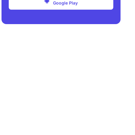
Google Play