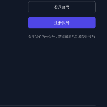
登录账号
注册账号
关注我们的公众号，获取最新活动和使用技巧