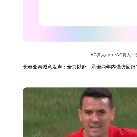
AG真人app -AG真人
长春亚泰诚意发声：全力以赴，承诺两年内强势回归