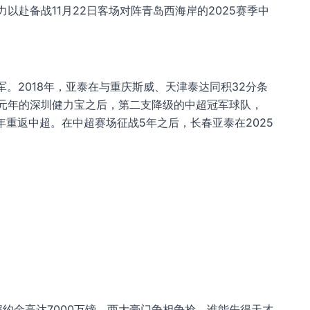
以赴备战11月22日客场对阵青岛西海岸的2025赛季中
军。2018年，亚泰在与重庆斯威、天津泰达同积32分条
元年的深圳健力宝之后，第二支降级的中超冠军球队，
年重返中超。在中超赛场征战5年之后，长春亚泰在2025
约金高达7000万镑，两大豪门争相争抢，谁能先得天才