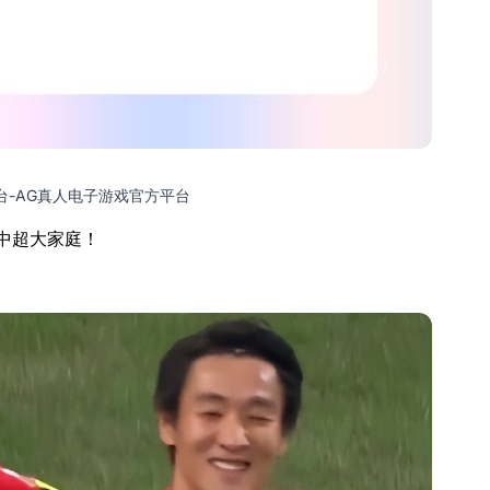
平台-AG真人电子游戏官方平台
中超大家庭！