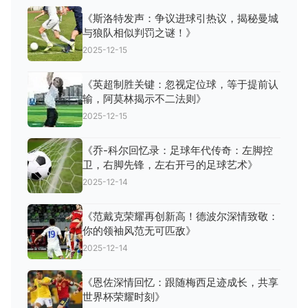
《斯洛特发声：争议进球引热议，揭秘曼城
与狼队相似判罚之谜！》
2025-12-15
《英超制胜关键：忽视定位球，等于提前认
输，阿莫林揭示不二法则》
2025-12-15
《乔-科尔回忆录：足球年代传奇：左脚控
卫，右脚先锋，左右开弓的足球艺术》
2025-12-14
《范戴克荣耀再创新高！德波尔深情致敬：
你的领袖风范无可匹敌》
2025-12-14
《恩佐深情回忆：跟随梅西足迹成长，共享
世界杯荣耀时刻》