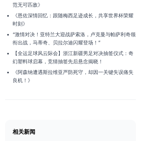
范无可匹敌》
《恩佐深情回忆：跟随梅西足迹成长，共享世界杯荣耀
时刻》
“激情对决！亚特兰大迎战萨索洛，卢克曼与帕萨利奇领
衔出战，马蒂奇、贝拉尔迪闪耀登场！”
【全运足球风云际会】浙江新疆男足对决抽签仪式：奇
幻塑料球启幕，竞猜抽签先后悬念揭晓！
《阿森纳遭遇斯拉维亚严防死守，却因一关键失误痛失
良机！》
相关新闻