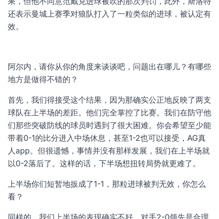
果，但他不同意范戴克进球被吹的那次判罚，此外，斯洛特
还表示曼城上赛季对狼队打入了一粒类似的进球，被认定有
效。
阿尔内，请你从你的角度来谈谈吧，问题出在哪儿？有哪些
地方是做得不错的？
首先，我们得接受这个结果，因为那确实公正地反映了两支
球队在上半场的差距。他们完全掌控了比赛。我们在防守他
们那些突破防线的球员时遇到了很大困难。你会希望至少能
带着0-1的比分进入中场休息，甚至1-2也可以接受，
AG真
人app
。但很遗憾，事情并没有那样发展，我们在上半场就
以0-2落后了。这样的话，下半场想扭转局势就更难了。
上半场你们短暂地扳成了1-1，那粒进球被判无效，你怎么
看？
同样的，我们上半场的表现确实不好，对手2-0领先是合理