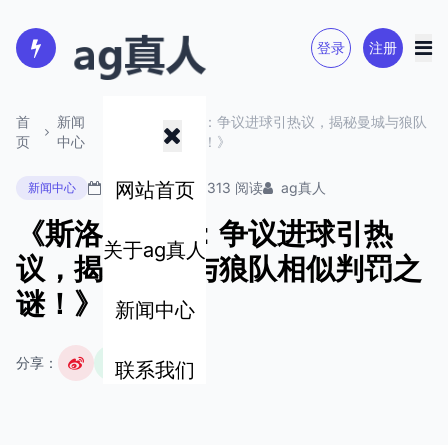
登录
注册
首
新闻
《斯洛特发声：争议进球引热议，揭秘曼城与狼队
页
中心
相似判罚之谜！》
网站首页
2025-12-15
313 阅读
ag真人
新闻中心
《斯洛特发声：争议进球引热
关于ag真人
议，揭秘曼城与狼队相似判罚之
谜！》
新闻中心
分享：
联系我们