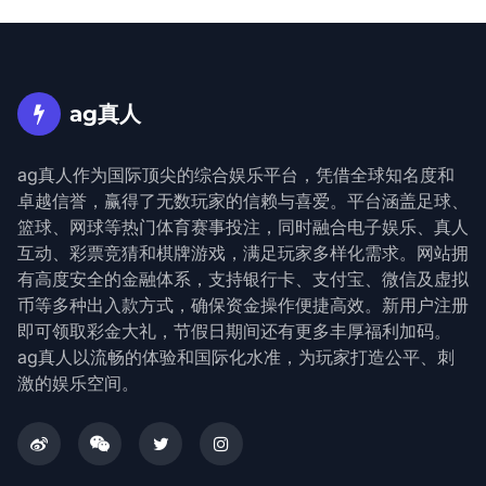
ag真人
ag真人作为国际顶尖的综合娱乐平台，凭借全球知名度和
卓越信誉，赢得了无数玩家的信赖与喜爱。平台涵盖足球、
篮球、网球等热门体育赛事投注，同时融合电子娱乐、真人
互动、彩票竞猜和棋牌游戏，满足玩家多样化需求。网站拥
有高度安全的金融体系，支持银行卡、支付宝、微信及虚拟
币等多种出入款方式，确保资金操作便捷高效。新用户注册
即可领取彩金大礼，节假日期间还有更多丰厚福利加码。
ag真人以流畅的体验和国际化水准，为玩家打造公平、刺
激的娱乐空间。