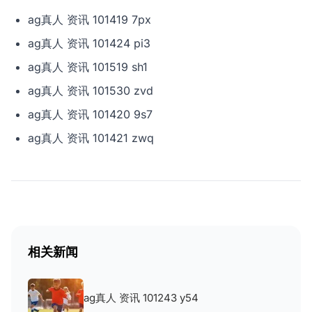
ag真人 资讯 101419 7px
ag真人 资讯 101424 pi3
ag真人 资讯 101519 sh1
ag真人 资讯 101530 zvd
ag真人 资讯 101420 9s7
ag真人 资讯 101421 zwq
相关新闻
ag真人 资讯 101243 y54