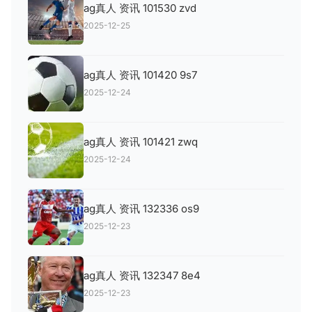
ag真人 资讯 101530 zvd
2025-12-25
ag真人 资讯 101420 9s7
2025-12-24
ag真人 资讯 101421 zwq
2025-12-24
ag真人 资讯 132336 os9
2025-12-23
ag真人 资讯 132347 8e4
2025-12-23