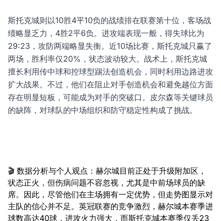
斯托克城则以10胜4平10负的战绩排在联赛第十位，客场战
绩略显乏力，4胜2平6负。进攻端表现一般，得失球比为
29:23，攻防两端略显失衡。近10场比赛，斯托克城只赢了
两场，胜利率仅20%，状态波动较大。战术上，斯托克城
擅长利用传中球和控球型踢法创造机会，同时利用边路进攻
扩大战果。不过，他们在阻止对手创造机会和避免越位方面
存在明显短板，可能成为对手的突破口。皮尔森等关键球员
的缺阵，对球队的中场组织和防守稳定性构成了挑战。
🎬 数据分析与个人观点：赫尔城目前正处于升级附加区，
状态正火，但伤病问题不容忽视，尤其是中前场球员的缺
席。因此，尽管他们在主场拥有一定优势，但走势图显示对
主队的信心并不足。英冠联赛的竞争激烈，赫尔城本赛季进
球数高达40球，进攻火力强大，而斯托克城本赛季仅丢23