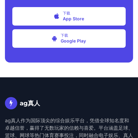
下载
App Store
下载
Google Play
ag真人
ag真人作为国际顶尖的综合娱乐平台，凭借全球知名度和
卓越信誉，赢得了无数玩家的信赖与喜爱。平台涵盖足球、
篮球、网球等热门体育赛事投注，同时融合电子娱乐、真人