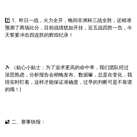
7️⃣ 1、昨日一战，火力全开，晚间非洲杯三战全胜，还精准
预测了两场比分，目前战绩犹如开挂，近五战四胜一负，今
天誓要冲击四连胜的辉煌纪录！
🎾 （贴心小贴士：为了追求更高的命中率，我们团队经过
深思熟虑，分析报告会稍晚发布。数据嘛，总是在变化，我
得实时盯着，这样才能保证准确度，过早的判断可是不靠谱
的哦！)
🔐 二、赛事快报：