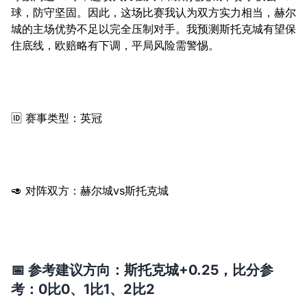
球，防守坚固。因此，这场比赛我认为双方实力相当，赫尔
城的主场优势不足以完全压制对手。我预测斯托克城有望保
住底线，欧赔略有下调，平局风险需警惕。
🆔 赛事类型：英冠
🥑 对阵双方：赫尔城vs斯托克城
📅 参考建议方向：斯托克城+0.25，比分参
考：0比0、1比1、2比2