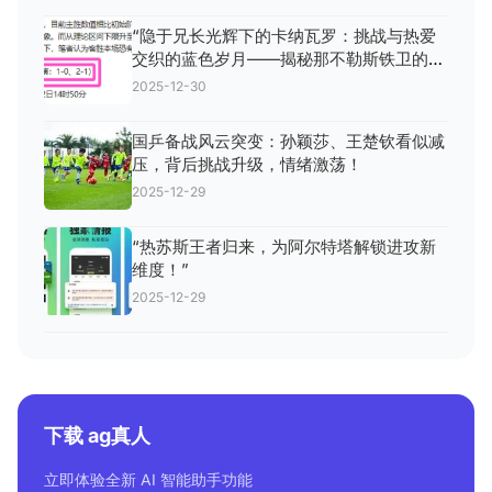
“隐于兄长光辉下的卡纳瓦罗：挑战与热爱
交织的蓝色岁月——揭秘那不勒斯铁卫的心
路历程”
2025-12-30
国乒备战风云突变：孙颖莎、王楚钦看似减
压，背后挑战升级，情绪激荡！
2025-12-29
“热苏斯王者归来，为阿尔特塔解锁进攻新
维度！”
2025-12-29
下载 ag真人
立即体验全新 AI 智能助手功能