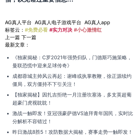
AG真人平台
AG真人电子游戏平台
AG真人app
标签云：
#免费必看
#实力对决
#小心激情红
上一篇
下一篇
最新文章：
《独家揭秘：C罗2021年强势归队，门德斯巧施策略，
曼联恐慌中迎来足球传奇》
成都蓉城主帅风云再起：谢峰或执掌教鞭，徐正源续约
僵局，双方僵持不下引关注！
【独家揭秘】因扎吉拒绝一月注册坎塞洛，多支英超葡
超豪门虎视眈眈！
激战一触即发！亚冠强豪萨德VS迪拜青年国民，实时比
分解析不容错过！
昨日激战8胜5！攻防数据大揭秘，赛事走势一触即发！