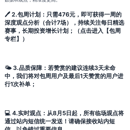
🖊️ 2.包周计划：只需476元，即可获得一周的
深度观点分析（合计7场），持续关注每日精选
赛事，长期投资增长计划；（点击进入【包周
专栏】）
🌤️ 3.品质保障：若赞赏的建议连续3天未命
中，我们将对包周用户及最后1天赞赏的用户进
行1次补单；
💻 4.实时观点：从8月5日起，所有临场观点将
通过站内短信统一发送！请确保接收站内短
信，以免错过重要信息...