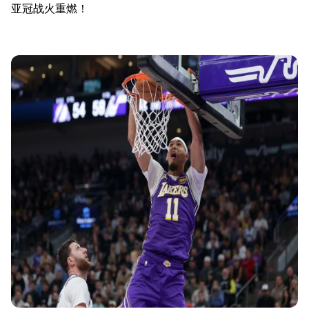
亚冠战火重燃！