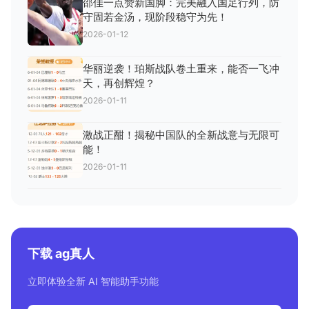
邵佳一点赞新国脚：完美融入国足行列，防
守固若金汤，现阶段稳守为先！
2026-01-12
华丽逆袭！珀斯战队卷土重来，能否一飞冲
天，再创辉煌？
2026-01-11
激战正酣！揭秘中国队的全新战意与无限可
能！
2026-01-11
下载 ag真人
立即体验全新 AI 智能助手功能