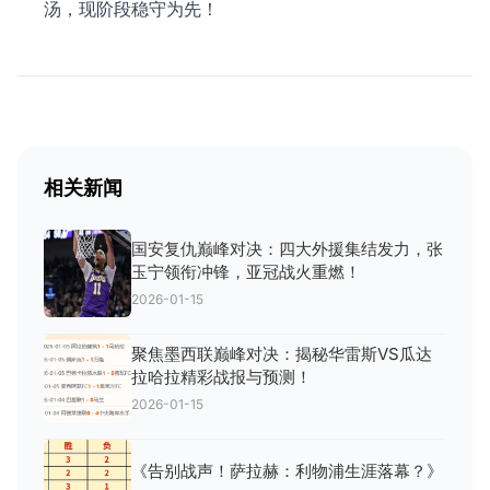
汤，现阶段稳守为先！
相关新闻
国安复仇巅峰对决：四大外援集结发力，张
玉宁领衔冲锋，亚冠战火重燃！
2026-01-15
聚焦墨西联巅峰对决：揭秘华雷斯VS瓜达
拉哈拉精彩战报与预测！
2026-01-15
《告别战声！萨拉赫：利物浦生涯落幕？》