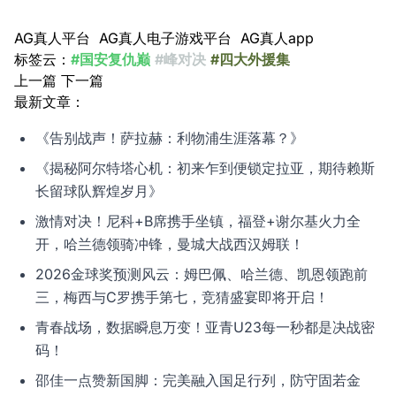
AG真人平台
AG真人电子游戏平台
AG真人app
标签云：
#国安复仇巅
#峰对决
#四大外援集
上一篇
下一篇
最新文章：
《告别战声！萨拉赫：利物浦生涯落幕？》
《揭秘阿尔特塔心机：初来乍到便锁定拉亚，期待赖斯
长留球队辉煌岁月》
激情对决！尼科+B席携手坐镇，福登+谢尔基火力全
开，哈兰德领骑冲锋，曼城大战西汉姆联！
2026金球奖预测风云：姆巴佩、哈兰德、凯恩领跑前
三，梅西与C罗携手第七，竞猜盛宴即将开启！
青春战场，数据瞬息万变！亚青U23每一秒都是决战密
码！
邵佳一点赞新国脚：完美融入国足行列，防守固若金