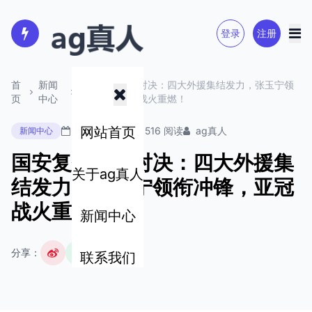
登录
注册
首
新闻
国安复仇巅峰对决：四大外援集结发力，张玉宁领
页
中心
衔冲锋，亚冠战火重燃！
网站首页
2026-01-15
516 阅读
ag真人
新闻中心
国安复仇巅峰对决：四大外援集
关于ag真人
结发力，张玉宁领衔冲锋，亚冠
战火重燃！
新闻中心
分享：
联系我们