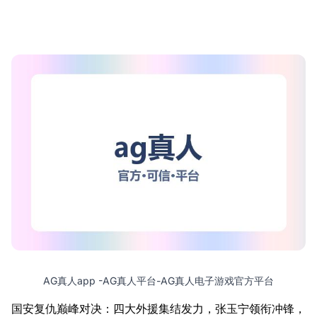
AG真人app -AG真人平台-AG真人电子游戏官方平台
国安复仇巅峰对决：四大外援集结发力，张玉宁领衔冲锋，