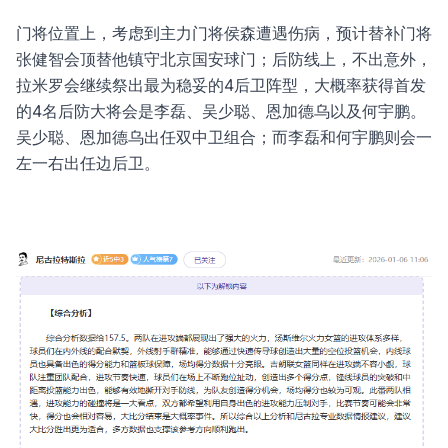
门将位置上，考虑到主力门将侯森遭遇伤病，预计替补门将
张健智会顶替他镇守北京国安球门；后防线上，不出意外，
拉米罗会继续祭出最为稳妥的4后卫阵型，大概率获得首发
的4名后防大将会是李磊、吴少聪、恩加德乌以及何宇鹏。
吴少聪、恩加德乌出任双中卫组合；而李磊和何宇鹏则会一
左一右出任边后卫。