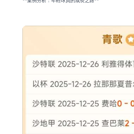
**案例分析：年輕球員的成長之路**