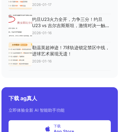
2026-01-17
约旦U23火力全开，力争三分！约旦
U23 vs 吉尔吉斯斯坦，激情对决一触即
发！
2026-01-16
勒温英超神迹！7球轨迹锁定禁区中线，
进球艺术展现无遗！
2026-01-16
下载 ag真人
立即体验全新 AI 智能助手功能
下载
App Store