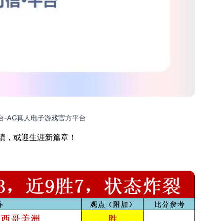
平台-AG真人电子游戏官方平台
績，或迎生涯新篇章！