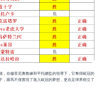
稱，在穆里尼奧教練和平托總監的領導下，它奪得歐冠的
下，羅馬不僅實現了進入歐冠的夢想，更在足球界樹立了