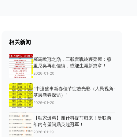
相关新闻
羅馬歐冠之巔，三載奮戰終獲榮耀：穆
里尼奥再創佳績，或迎生涯新篇章！
2026-01-20
“申遗盛事新春佳节绽放光彩（人民视角·
基层新春探访）”
2026-01-20
【独家爆料】谢什科提前归来！曼联两
年内有望问鼎英超冠军！
2026-01-19