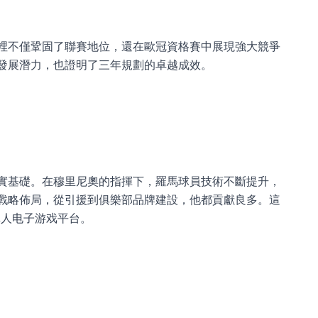
裡不僅鞏固了聯賽地位，還在歐冠資格賽中展現強大競爭
發展潛力，也證明了三年規劃的卓越成效。
實基礎。在穆里尼奧的指揮下，羅馬球員技術不斷提升，
戰略佈局，從引援到俱樂部品牌建設，他都貢獻良多。這
真人电子游戏平台
。