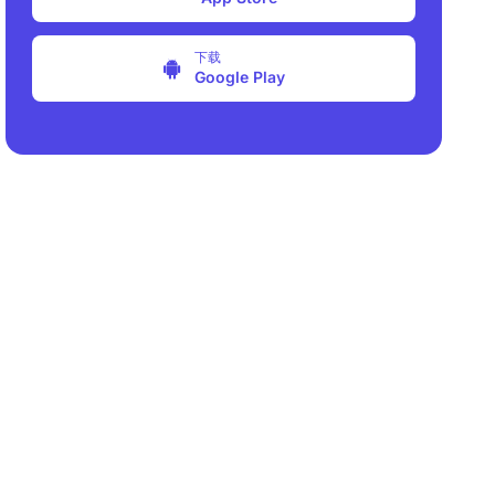
下载
Google Play