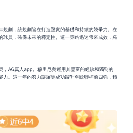
年規劃，該規劃旨在打造堅實的基礎和持續的競爭力。在
的球員，確保未來的穩定性。這一策略迅速帶來成效，羅
。
契，
AG真人app
。穆里尼奧運用其豐富的經驗和獨到的
能力。這一年的努力讓羅馬成功躍升至歐聯杯前四強，積