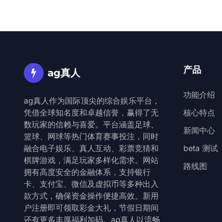
产品
ag真人
功能介绍
ag真人作为国际顶尖的综合娱乐平台，
凭借全球知名度和卓越信誉，赢得了无
核心特点
数玩家的信赖与喜爱。平台涵盖足球、
新闻中心
篮球、网球等热门体育赛事投注，同时
融合电子娱乐、真人互动、彩票竞猜和
beta 测试
棋牌游戏，满足玩家多样化需求。网站
路线图
拥有高度安全的金融体系，支持银行
卡、支付宝、微信及虚拟币等多种出入
款方式，确保资金操作便捷高效。新用
户注册即可领取彩金大礼，节假日期间
还有更多丰厚福利加码。ag真人以流畅