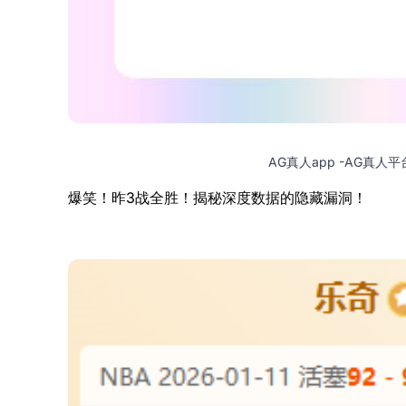
AG真人app -AG真人
爆笑！昨3战全胜！揭秘深度数据的隐藏漏洞！