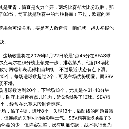
其是亚青，简直是火力全开，两场比赛都大比分取胜，那
了83%，简直就是联赛中的常胜将军！不过，欧冠的表
苹果台可没关系，要是有人敢造假，咱们就一起去举报他
对决。
场较量将在2026年1月22日凌晨1点45分在AFAS球
尔克马尔在积分榜上领先一步，排名第八。他们18场比
球，攻守两端都表现得相当均衡，不过最近状态有点下滑。
15个，每场进球数超过2个，可见主场优势明显。而SBV
弱不堪。
球数达到20个，下半场13个，尤其是在31-40分钟
，防守上最近有点儿吃力，近6场就丢了13球。SBV精
球4个，经常在比赛末段制造惊喜。
场，输了4场，进球8个，失球13个，后防线的问题暴露
，但连续的失利可能会影响士气。SBV精英近6场赢了3
场虽然赢的少，但阵容完整，没有明显伤病，战术执行更为