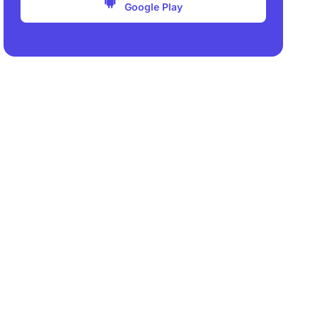
Google Play