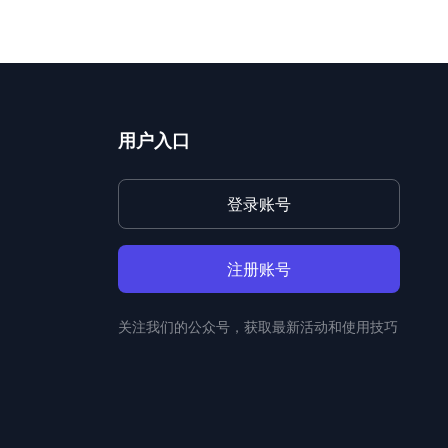
用户入口
登录账号
注册账号
关注我们的公众号，获取最新活动和使用技巧