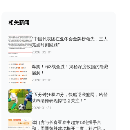
相关新闻
“中国代表团在亚冬会金牌榜领先，三大
亮点时刻回顾”
2026-02-01
爆笑！昨3战全胜！揭秘深度数据的隐藏
漏洞！
2026-02-01
“五分钟狂飙21分，快船逆袭篮网，哈登
莱昂纳德表现惊艳引关注！”
2026-01-31
津门虎与长春亚泰中超第13轮握手言
和，周通替补建功梅开二度，补时阶段