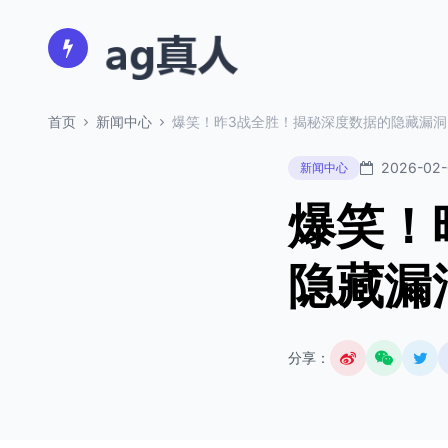
首页
新闻中心
爆笑！昨3战全胜！揭秘深度数据的隐藏漏洞
2026-02-
新闻中心
爆笑！
隐藏漏
分享：