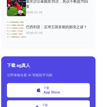
重庆沙尘暴频发35次，热议不断超70回
复
2026-01-28
巴西利亚：足球王国首都的困境之谜？
2026-01-28
下载 ag真人
立即体验全新 AI 智能助手功能
下载
App Store
下载