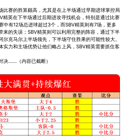
场比赛的胜算颇高，尤其是在上半场通过早期进球掌控局
BV精英在下半场通过后期进攻寻找机会，特别是通过比赛
中有12场总进球超过3个，而SBV精英则有7场，更多
带来的失误；SBV精英则可以利用完整的阵容，通过下半
阿尔克马尔上半场领先，下半场守住胜果的可能性较大。
体实力和主场优势让他们略占上风，SBV精英需要抓住客
对决……（内容已截断）