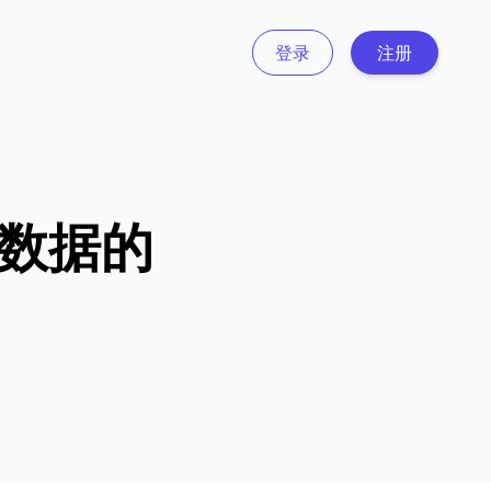
登录
注册
数据的