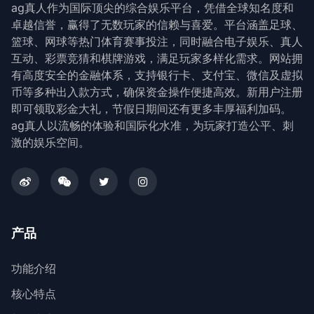
ag真人作为国际顶尖的综合娱乐平台，凭借全球知名度和
卓越信誉，赢得了无数玩家的信赖与喜爱。平台涵盖足球、
篮球、网球等热门体育赛事投注，同时融合电子娱乐、真人
互动、彩票竞猜和棋牌游戏，满足玩家多样化需求。网站拥
有高度安全的金融体系，支持银行卡、支付宝、微信及虚拟
币等多种出入款方式，确保资金操作便捷高效。新用户注册
即可领取彩金大礼，节假日期间还有更多丰厚福利加码。
ag真人以流畅的体验和国际化水准，为玩家打造公平、刺
激的娱乐空间。
产品
功能介绍
核心特点