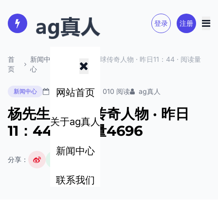
登录
注册
首
新闻中
杨先生：篮球传奇人物 · 昨日11：44 · 阅读量
页
心
4696
网站首页
2026-02-17
010 阅读
ag真人
新闻中心
杨先生：篮球传奇人物 · 昨日
关于ag真人
11：44 · 阅读量4696
新闻中心
分享：
联系我们