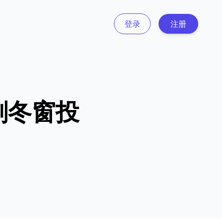
登录
注册
劃冬窗投