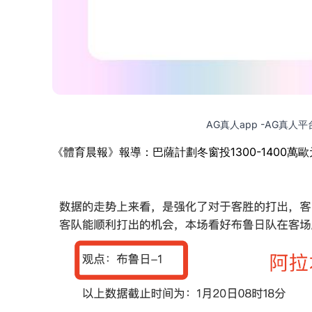
AG真人app -AG真人
《體育晨報》報導：巴薩計劃冬窗投1300-1400萬