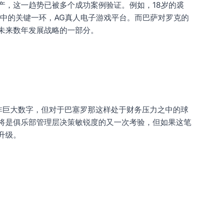
产，这一趋势已被多个成功案例验证。例如，18岁的裘
队中的关键一环，
AG真人电子游戏平台
。而巴萨对罗克的
未来数年发展战略的一部分。
言并非巨大数字，但对于巴塞罗那这样处于财务压力之中的球
将是俱乐部管理层决策敏锐度的又一次考验，但如果这笔
升级。