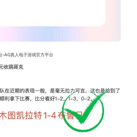
平台-AG真人电子游戏官方平台
歐元收購羅克