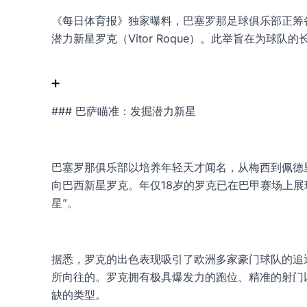
《每日体育报》独家曝料，巴塞罗那足球俱乐部正筹备
潜力新星罗克（Vitor Roque）。此举旨在为球队
➕
### 巴萨瞄准：发掘潜力新星
巴塞罗那俱乐部以培养年轻天才闻名，从梅西到佩德
向巴西新星罗克。年仅18岁的罗克已在巴甲赛场上展
星”。
据悉，罗克的出色表现吸引了欧洲多家豪门球队的追
所向往的。罗克拥有极具爆发力的跑位、精准的射门
缺的类型。