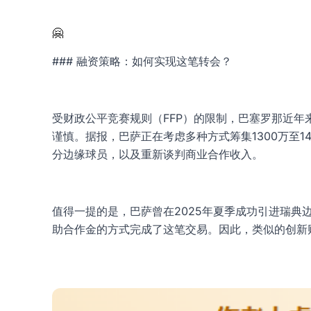
🤗
### 融资策略：如何实现这笔转会？
受财政公平竞赛规则（FFP）的限制，巴塞罗那近
谨慎。据报，巴萨正在考虑多种方式筹集1300万至
分边缘球员，以及重新谈判商业合作收入。
值得一提的是，巴萨曾在2025年夏季成功引进瑞典
助合作金的方式完成了这笔交易。因此，类似的创新