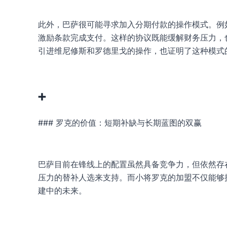
此外，巴萨很可能寻求加入分期付款的操作模式。例
激励条款完成支付。这样的协议既能缓解财务压力，
引进维尼修斯和罗德里戈的操作，也证明了这种模式
➕
### 罗克的价值：短期补缺与长期蓝图的双赢
巴萨目前在锋线上的配置虽然具备竞争力，但依然存
压力的替补人选来支持。而小将罗克的加盟不仅能够
建中的未来。