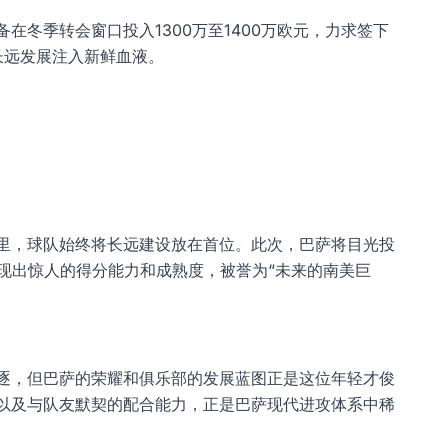
在冬季转会窗口投入1300万至1400万欧元，力求签下
的长远发展注入新鲜血液。
里，球队始终将长远建设放在首位。此次，巴萨将目光投
现出惊人的得分能力和成熟度，被誉为“未来的南美巨
逐，但巴萨的荣耀和俱乐部的发展蓝图正是这位年轻才俊
以及与队友默契的配合能力，正是巴萨现代进攻体系中稀