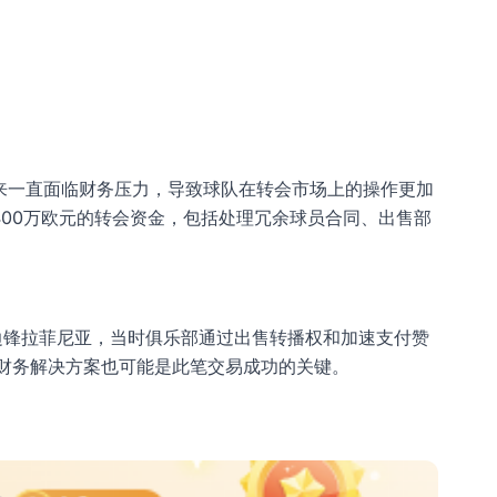
年来一直面临财务压力，导致球队在转会市场上的操作更加
1400万欧元的转会资金，包括处理冗余球员合同、出售部
边锋拉菲尼亚，当时俱乐部通过出售转播权和加速支付赞
财务解决方案也可能是此笔交易成功的关键。