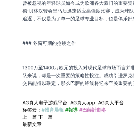
曾被忽视的年轻球员如今成为欧洲各大豪门的重要资
德·贝林汉转会皇马后迅速适应高强度比赛，成为球
追逐，不仅是为了单一的足球专业目标，也是俱乐部
### 冬窗可期的抢镜之作
1300万至1400万欧元的投入对现代足球市场而
队来说，却是一次重要的策略性投注。成功引进罗克
交易能得以敲定，那么巴萨的锋线将迎来至关重要的
AG真人电子游戏平台
AG真人app
AG真人平台
标签云：
#體育晨報
#報導
#巴薩計劃冬
上一篇
下一篇
最新文章：