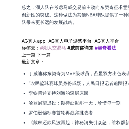
总之，湖人队在考虑马威交易前主动向东契奇征求意
创新性的突破。这种做法为其他NBA球队提供了一
队带来更长远的发展战略。
AG真人app
AG真人电子游戏平台
AG真人平台
标签云：
#湖人交易马
#威前咨询东
#契奇看法
上一篇
下一篇
最新文章：
丁威迪称东契奇为MVP级球员，凸显双方出色表
“农民篮球赛球员身份成疑，人民日报记者追踪报
李铁阐述支持刘海的深层原因
哈登展望退役：期待延迟那一天，珍惜每一刻
罗伯逊锦标赛首轮再战宾挑战者
《戴琳还款风波再起：神秘消失引众怒，维权群