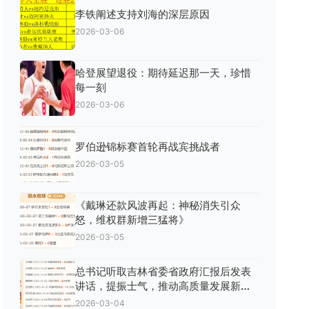
李铁阐述支持刘海的深层原因
2026-03-06
哈登展望退役：期待延迟那一天，珍惜
每一刻
2026-03-06
罗伯逊锦标赛首轮再战宾挑战者
2026-03-05
《戴琳还款风波再起：神秘消失引众
怒，维权群新增三猛将》
2026-03-05
总书记听取吉林省委省政府汇报后发表
讲话，提振士气，推动高质量发展新篇
章
2026-03-04