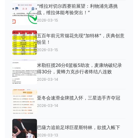
“维拉对切尔西赛前展望：利物浦先遇挑
战，维拉体能考验突出！”
2026-03-15
五百年前元宵烟花先现“加特林”，庆典创意
纷呈！
2026-03-15
米勒狂揽26分6篮板5助攻，麦康纳破纪录
得30分，黄蜂力克步行者终结八连败
2026-03-14
亚冬会速滑金牌揽入怀，三星选手齐夺冠
2026-03-14
巴薩力追前足球巨星斯特林，欲揽入帳下
2026-03-13