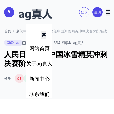
登录
注册
首页
新闻中心
人民日报聚焦中国冰雪精英冲刺决赛阶段备战
2026-03-17
534 阅读
ag真人
新闻中心
网站首页
人民日报聚焦中国冰雪精英冲刺
决赛阶段备战
关于ag真人
新闻中心
分享：
联系我们