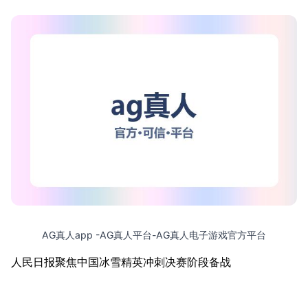
AG真人app -AG真人平台-AG真人电子游戏官方平台
人民日报聚焦中国冰雪精英冲刺决赛阶段备战