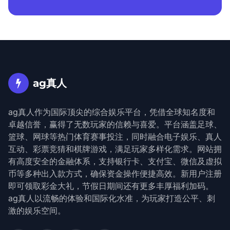
ag真人
ag真人作为国际顶尖的综合娱乐平台，凭借全球知名度和
卓越信誉，赢得了无数玩家的信赖与喜爱。平台涵盖足球、
篮球、网球等热门体育赛事投注，同时融合电子娱乐、真人
互动、彩票竞猜和棋牌游戏，满足玩家多样化需求。网站拥
有高度安全的金融体系，支持银行卡、支付宝、微信及虚拟
币等多种出入款方式，确保资金操作便捷高效。新用户注册
即可领取彩金大礼，节假日期间还有更多丰厚福利加码。
ag真人以流畅的体验和国际化水准，为玩家打造公平、刺
激的娱乐空间。