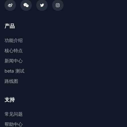
产品
功能介绍
核心特点
新闻中心
beta 测试
路线图
支持
常见问题
帮助中心