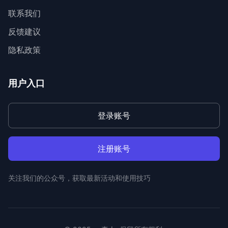
联系我们
反馈建议
隐私政策
用户入口
登录账号
注册账号
关注我们的公众号，获取最新活动和使用技巧