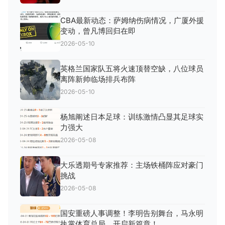
CBA最新动态：萨姆纳伤病情况，广厦外援
变动，曾凡博回归在即
2026-05-10
英格兰国家队五将火速顶替空缺，八位球员
离阵新帅临场排兵布阵
2026-05-10
杨旭阐述日本足球：训练激情凸显其足球实
力强大
2026-05-08
大乐透期号专家推荐：主场铁桶阵应对豪门
挑战
2026-05-08
国安重磅人事调整！李明告别舞台，马永明
执掌体育总局，开启新篇章！