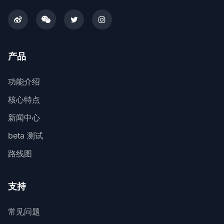
产品
功能介绍
核心特点
新闻中心
beta 测试
路线图
支持
常见问题