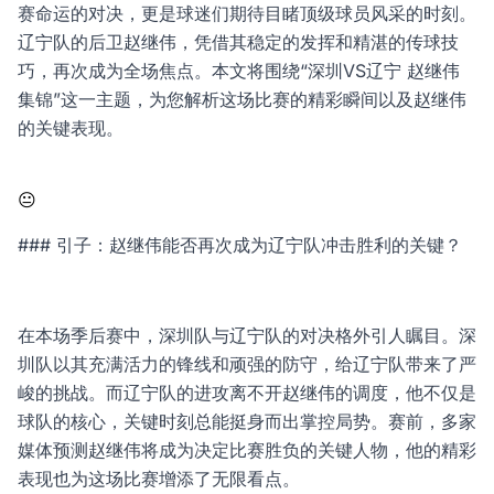
赛命运的对决，更是球迷们期待目睹顶级球员风采的时刻。
辽宁队的后卫赵继伟，凭借其稳定的发挥和精湛的传球技
巧，再次成为全场焦点。本文将围绕“深圳VS辽宁 赵继伟
集锦”这一主题，为您解析这场比赛的精彩瞬间以及赵继伟
的关键表现。
😐
### 引子：赵继伟能否再次成为辽宁队冲击胜利的关键？
在本场季后赛中，深圳队与辽宁队的对决格外引人瞩目。深
圳队以其充满活力的锋线和顽强的防守，给辽宁队带来了严
峻的挑战。而辽宁队的进攻离不开赵继伟的调度，他不仅是
球队的核心，关键时刻总能挺身而出掌控局势。赛前，多家
媒体预测赵继伟将成为决定比赛胜负的关键人物，他的精彩
表现也为这场比赛增添了无限看点。