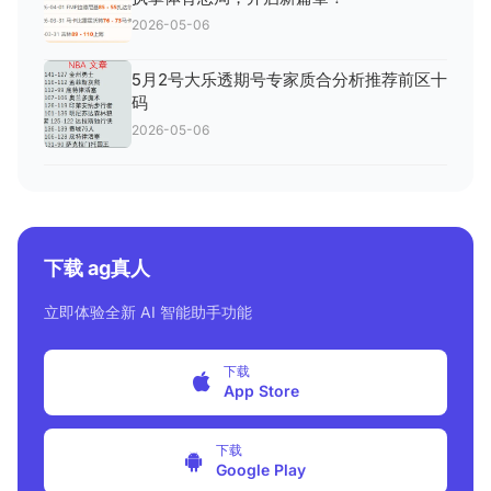
2026-05-06
5月2号大乐透期号专家质合分析推荐前区十
码
2026-05-06
下载 ag真人
立即体验全新 AI 智能助手功能
下载
App Store
下载
Google Play