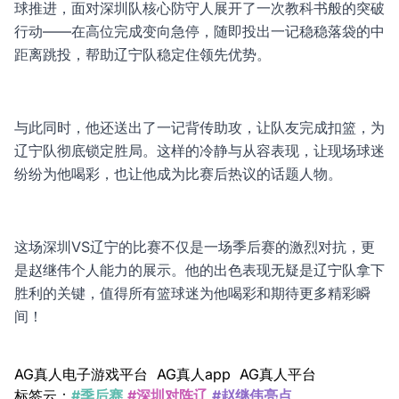
球推进，面对深圳队核心防守人展开了一次教科书般的突破
行动——在高位完成变向急停，随即投出一记稳稳落袋的中
距离跳投，帮助辽宁队稳定住领先优势。
与此同时，他还送出了一记背传助攻，让队友完成扣篮，为
辽宁队彻底锁定胜局。这样的冷静与从容表现，让现场球迷
纷纷为他喝彩，也让他成为比赛后热议的话题人物。
这场深圳VS辽宁的比赛不仅是一场季后赛的激烈对抗，更
是赵继伟个人能力的展示。他的出色表现无疑是辽宁队拿下
胜利的关键，值得所有篮球迷为他喝彩和期待更多精彩瞬
间！
AG真人电子游戏平台
AG真人app
AG真人平台
标签云：
#季后赛
#深圳对阵辽
#赵继伟亮点