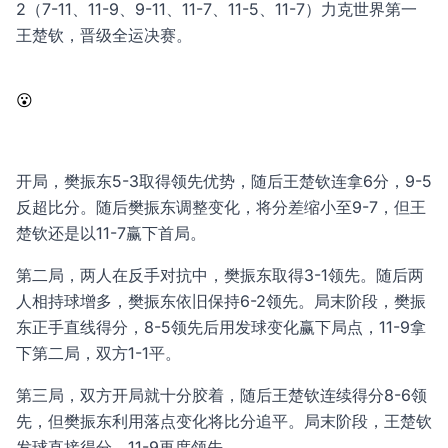
2（7-11、11-9、9-11、11-7、11-5、11-7）力克世界第一
王楚钦，晋级全运决赛。
😮
开局，樊振东5-3取得领先优势，随后王楚钦连拿6分，9-5
反超比分。随后樊振东调整变化，将分差缩小至9-7，但王
楚钦还是以11-7赢下首局。
第二局，两人在反手对抗中，樊振东取得3-1领先。随后两
人相持球增多，樊振东依旧保持6-2领先。局末阶段，樊振
东正手直线得分，8-5领先后用发球变化赢下局点，11-9拿
下第二局，双方1-1平。
第三局，双方开局就十分胶着，随后王楚钦连续得分8-6领
先，但樊振东利用落点变化将比分追平。局末阶段，王楚钦
发球直接得分，11-9再度领先。