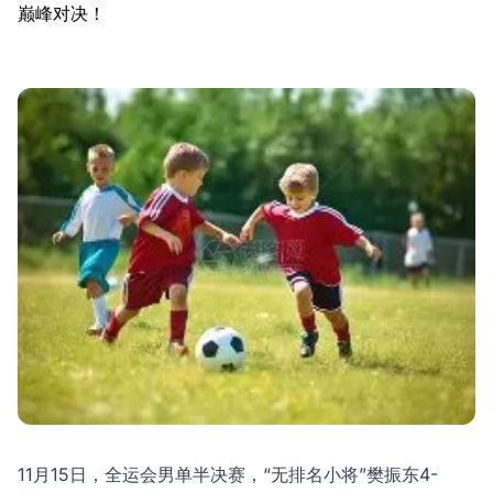
巅峰对决！
11月15日，全运会男单半决赛，“无排名小将”樊振东4-