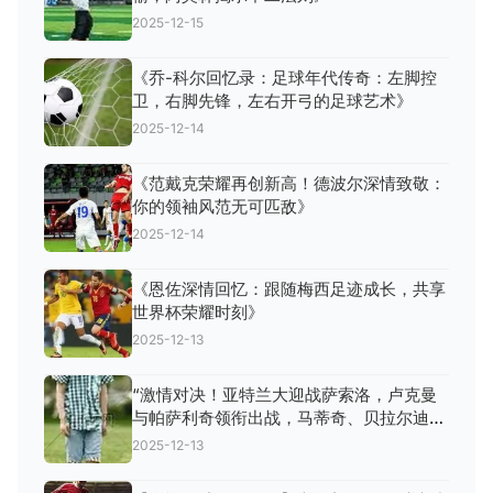
2025-12-15
《乔-科尔回忆录：足球年代传奇：左脚控
卫，右脚先锋，左右开弓的足球艺术》
2025-12-14
《范戴克荣耀再创新高！德波尔深情致敬：
你的领袖风范无可匹敌》
2025-12-14
《恩佐深情回忆：跟随梅西足迹成长，共享
世界杯荣耀时刻》
2025-12-13
“激情对决！亚特兰大迎战萨索洛，卢克曼
与帕萨利奇领衔出战，马蒂奇、贝拉尔迪闪
耀登场！”
2025-12-13