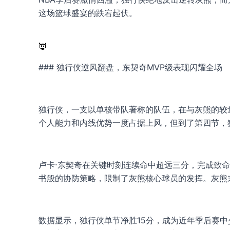
这场篮球盛宴的跌宕起伏。
👿
### 独行侠逆风翻盘，东契奇MVP级表现闪耀全场
独行侠，一支以单核带队著称的队伍，在与灰熊的较
个人能力和内线优势一度占据上风，但到了第四节，
卢卡·东契奇在关键时刻连续命中超远三分，完成致
书般的协防策略，限制了灰熊核心球员的发挥。灰熊
数据显示，独行侠单节净胜15分，成为近年季后赛中