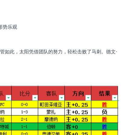
形势乐观
管如此，太阳凭借团队的努力，轻松击败了马刺。德文·