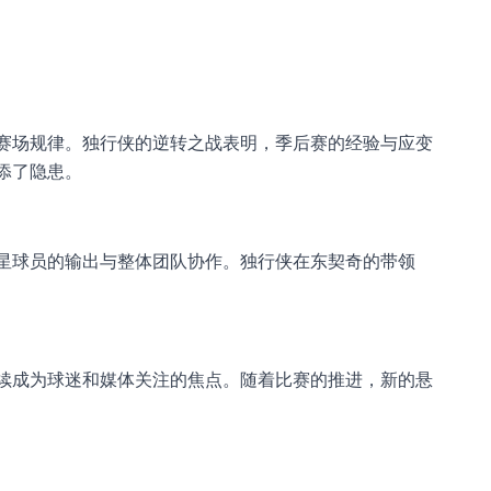
赛场规律。独行侠的逆转之战表明，季后赛的经验与应变
添了隐患。
星球员的输出与整体团队协作。独行侠在东契奇的带领
续成为球迷和媒体关注的焦点。随着比赛的推进，新的悬