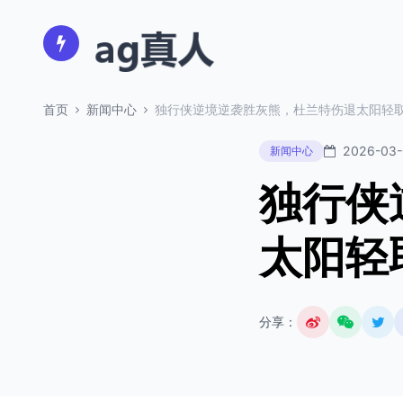
首页
新闻中心
独行侠逆境逆袭胜灰熊，杜兰特伤退太阳轻
2026-03
新闻中心
独行侠
太阳轻
分享：