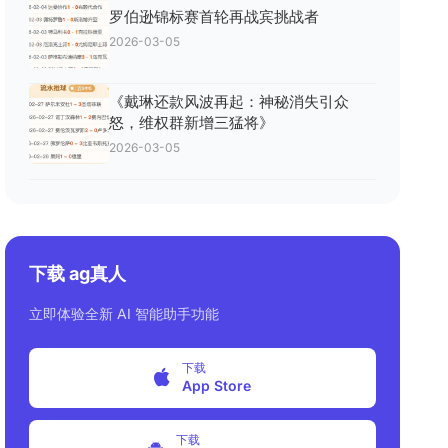
罗伯逊锦标赛首轮再战宾挑战者
2026-03-05
《戴琳还款风波再起：神秘消失引众
怒，维权群新增三猛将》
2026-03-05
下载 ag真人
立即体验全新 AI 智能助手功能
下载
App Store
下载