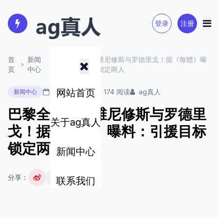
登录
注册
首
新闻
巴黎全力争夺维尼修斯与罗德里戈！据《每體》曝
页
中心
料：引援目标锁定两人
网站首页
2026-03-19
174 阅读
ag真人
新闻中心
巴黎全力争夺维尼修斯与罗德里
关于ag真人
戈！据《每體》曝料：引援目标
锁定两人
新闻中心
分享：
联系我们