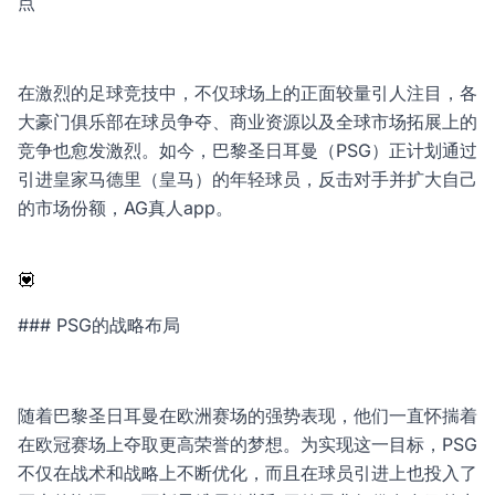
点
在激烈的足球竞技中，不仅球场上的正面较量引人注目，各
大豪门俱乐部在球员争夺、商业资源以及全球市场拓展上的
竞争也愈发激烈。如今，巴黎圣日耳曼（PSG）正计划通过
引进皇家马德里（皇马）的年轻球员，反击对手并扩大自己
的市场份额，
AG真人app
。
💟
### PSG的战略布局
随着巴黎圣日耳曼在欧洲赛场的强势表现，他们一直怀揣着
在欧冠赛场上夺取更高荣誉的梦想。为实现这一目标，PSG
不仅在战术和战略上不断优化，而且在球员引进上也投入了