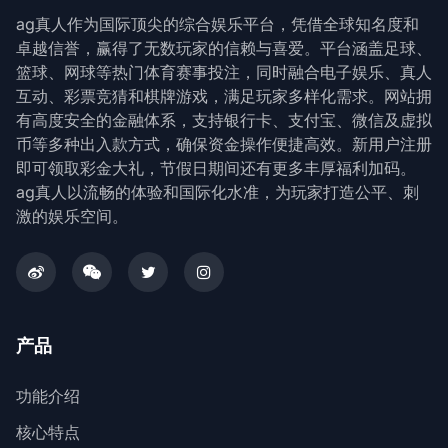
ag真人作为国际顶尖的综合娱乐平台，凭借全球知名度和
卓越信誉，赢得了无数玩家的信赖与喜爱。平台涵盖足球、
篮球、网球等热门体育赛事投注，同时融合电子娱乐、真人
互动、彩票竞猜和棋牌游戏，满足玩家多样化需求。网站拥
有高度安全的金融体系，支持银行卡、支付宝、微信及虚拟
币等多种出入款方式，确保资金操作便捷高效。新用户注册
即可领取彩金大礼，节假日期间还有更多丰厚福利加码。
ag真人以流畅的体验和国际化水准，为玩家打造公平、刺
激的娱乐空间。
产品
功能介绍
核心特点