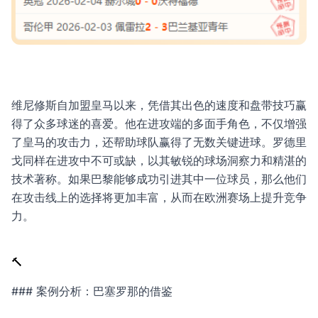
维尼修斯自加盟皇马以来，凭借其出色的速度和盘带技巧赢
得了众多球迷的喜爱。他在进攻端的多面手角色，不仅增强
了皇马的攻击力，还帮助球队赢得了无数关键进球。罗德里
戈同样在进攻中不可或缺，以其敏锐的球场洞察力和精湛的
技术著称。如果巴黎能够成功引进其中一位球员，那么他们
在攻击线上的选择将更加丰富，从而在欧洲赛场上提升竞争
力。
🔨
### 案例分析：巴塞罗那的借鉴