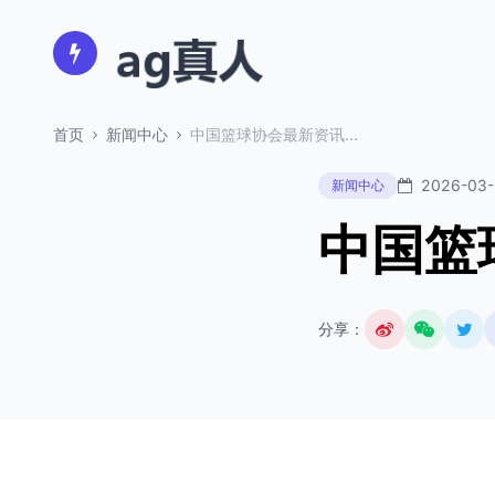
首页
新闻中心
中国篮球协会最新资讯…
2026-03
新闻中心
中国篮
分享：