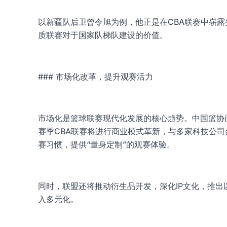
以新疆队后卫曾令旭为例，他正是在CBA联赛中崭
质联赛对于国家队梯队建设的价值。
### 市场化改革，提升观赛活力
市场化是篮球联赛现代化发展的核心趋势。中国篮协
赛季CBA联赛将进行商业模式革新，与多家科技公司
赛习惯，提供“量身定制”的观赛体验。
同时，联盟还将推动衍生品开发，深化IP文化，推出
入多元化。