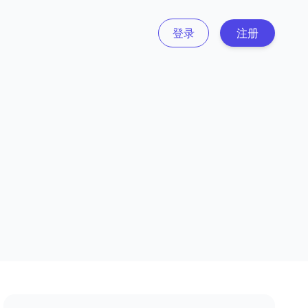
登录
注册