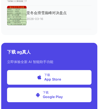
亚冬会滑雪巅峰对决盘点
2026-03-16
下载 ag真人
立即体验全新 AI 智能助手功能
下载
App Store
下载
Google Play