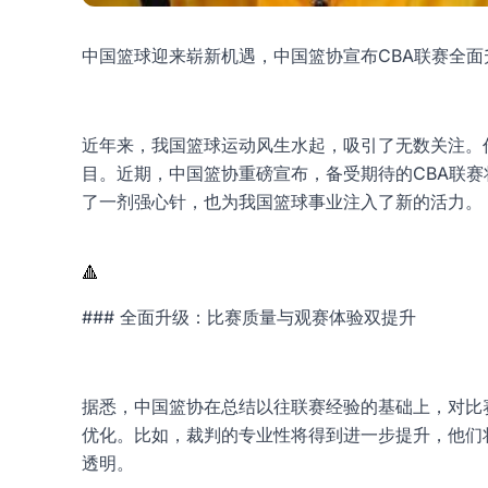
中国篮球迎来崭新机遇，中国篮协宣布CBA联赛全
近年来，我国篮球运动风生水起，吸引了无数关注。
目。近期，中国篮协重磅宣布，备受期待的CBA联
了一剂强心针，也为我国篮球事业注入了新的活力。
🔺
### 全面升级：比赛质量与观赛体验双提升
据悉，中国篮协在总结以往联赛经验的基础上，对比
优化。比如，裁判的专业性将得到进一步提升，他们将
透明。