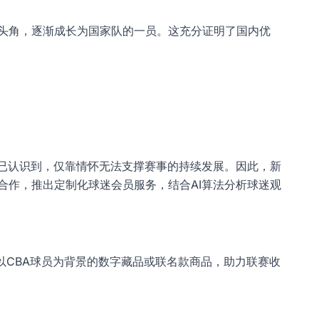
露头角，逐渐成长为国家队的一员。这充分证明了国内优
已认识到，仅靠情怀无法支撑赛事的持续发展。因此，新
合作，推出定制化球迷会员服务，结合AI算法分析球迷观
以CBA球员为背景的数字藏品或联名款商品，助力联赛收