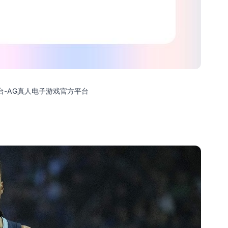
平台-AG真人电子游戏官方平台