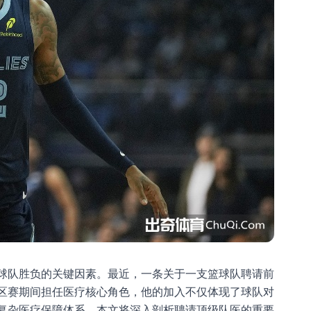
球队胜负的关键因素。最近，一条关于一支篮球队聘请前
区赛期间担任医疗核心角色，他的加入不仅体现了球队对
复杂医疗保障体系。本文将深入剖析聘请顶级队医的重要