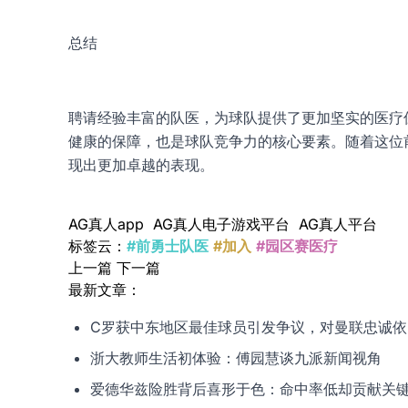
总结
聘请经验丰富的队医，为球队提供了更加坚实的医疗
健康的保障，也是球队竞争力的核心要素。随着这位
现出更加卓越的表现。
AG真人app
AG真人电子游戏平台
AG真人平台
标签云：
#前勇士队医
#加入
#园区赛医疗
上一篇
下一篇
最新文章：
C罗获中东地区最佳球员引发争议，对曼联忠诚依
浙大教师生活初体验：傅园慧谈九派新闻视角
爱德华兹险胜背后喜形于色：命中率低却贡献关