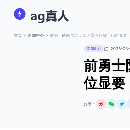
首页
新闻中心
前勇士队医加入，园区赛医疗核心职位显要
2026-03
新闻中心
前勇士
位显要
分享：