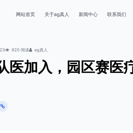
网站首页
关于ag真人
新闻中心
联系我们
-23
920 阅读
ag真人
队医加入，园区赛医