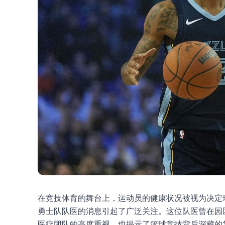
在竞技体育的舞台上，运动员的健康状况被视为决定
勇士队队医的消息引起了广泛关注。这位队医曾在园
医疗团队的高度重视，也揭示了篮球竞技背后深藏的