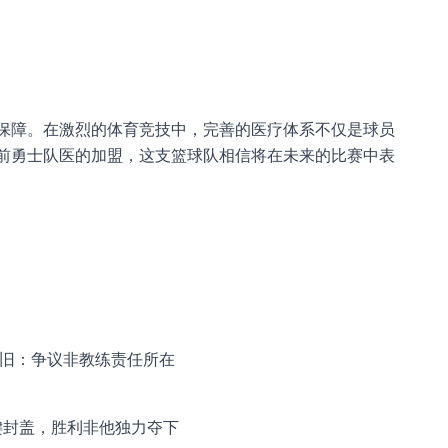
保障。在激烈的体育竞技中，完善的医疗体系不仅是球员
前勇士队医的加盟，这支篮球队相信将在未来的比赛中表
旧：争议非教练责任所在
键封盖，胜利非他独力夺下