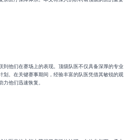
联到他们在赛场上的表现。顶级队医不仅具备深厚的专业
计划。在关键赛事期间，经验丰富的队医凭借其敏锐的观
助力他们迅速恢复。