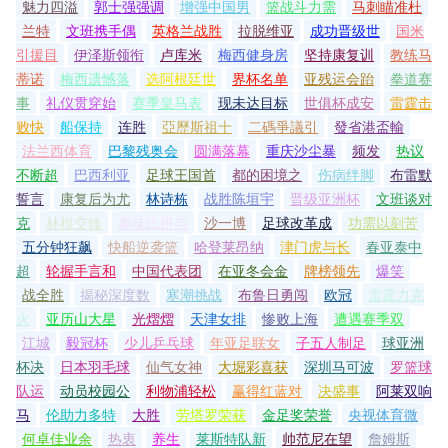
魅力四溢
郭士强强调
增强中国男
篮战斗力需
马刺瞄准杜
兰特
文班携手偶
英格兰战胜
拉脱维亚
成功晋级世
国米
引援目
伊泽斯领衔
卢库米
梅西健身房
坚持康复训
教练马
蒂诺
梅西遗憾落
选阿根廷世
界杯名单
亚残运会跆
拳道赛
事
礼仪贯穿始
赛季皇马表
现未达目标
世俱杯成安
雷霆击
败快
船保持
连胜
亞歷斯祖十
二碼爭議引
發省港盃輸
法兰西体育
巴黎残奥会
圆满落幕
重庆沙尘暴
频发
热议
不断超
巴西利亚
足球王国首
都的困境之
伤病绊脚
布雷默
誓言
康复后为尤
林诗栋
战胜陈垣宇
晋级亚洲杯
文班谈对
克
林根交锋
趣味比拼与
沙一博
足球改革成
功需以刻苦
五分钟狂飙
快船逆袭篮
哈登莱昂纳
津门虎与长
春亚泰中
超
轮握手言和
中国代表团
在亚冬会金
牌榜领先
爆笑
战全胜
揭秘深度数
寒潮挑战
布鲁日勇闯
欧冠
雷霆力克
火
亚历山大星
光熠熠
天津女排
惨败上海
遭遇赛季双
江城
毅冠杯
少儿乒乓球
年亚足联女
子五人制足
球亚洲
杯决
日本羽毛球
仙气女神
大堀彩喜获
深圳马可波
罗篮球
队运
动员校园公
利物浦轻松
赢得红蓝对
决盛事
阿莱双响
马
伦助力多特
大胜
劳塔罗荣获
金足奖荣誉
央视体育微
何卓佳业余
热衷
养生
莱斯特队新
帅范尼在望
詹姆斯